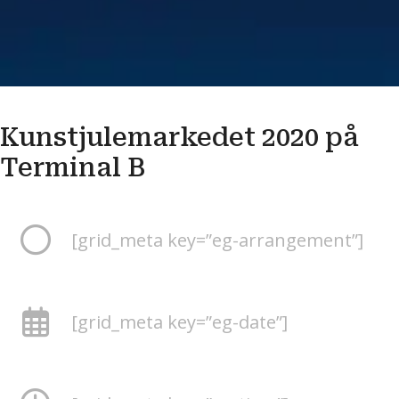
Kunstjulemarkedet 2020 på
Terminal B
[grid_meta key=”eg-arrangement”]
[grid_meta key=”eg-date”]