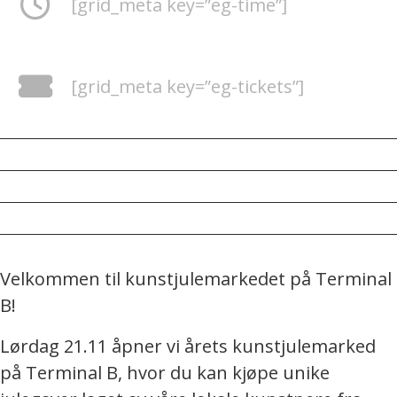
[grid_meta key=”eg-time”]
[grid_meta key=”eg-tickets”]
Velkommen til kunstjulemarkedet på Terminal
B!
Lørdag 21.11 åpner vi årets kunstjulemarked
på Terminal B, hvor du kan kjøpe unike