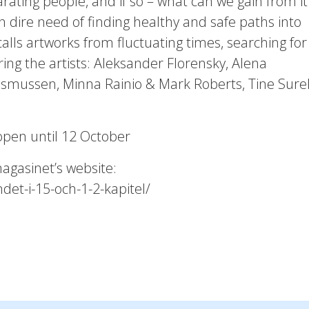
parating people, and if so – what can we gain from it
in dire need of finding healthy and safe paths into
alls artworks from fluctuating times, searching for
ing the artists: Aleksander Florensky, Alena
smussen, Minna Rainio & Mark Roberts, Tine Sure
open until 12 October
agasinet’s website:
det-i-15-och-1-2-kapitel/