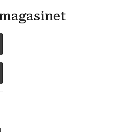
emagasinet
n
t