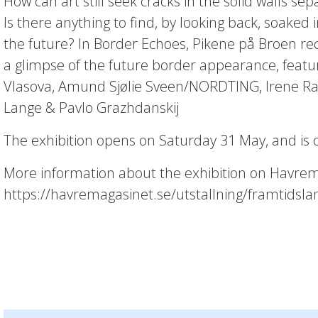
How can art still seek cracks in the solid walls se
Is there anything to find, by looking back, soaked 
the future? In Border Echoes, Pikene på Broen rec
a glimpse of the future border appearance, featur
Vlasova, Amund Sjølie Sveen/NORDTING, Irene Ra
Lange & Pavlo Grazhdanskij
The exhibition opens on Saturday 31 May, and is 
More information about the exhibition on Havrem
https://havremagasinet.se/utstallning/framtidslan