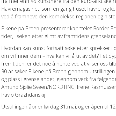
fra mer enn 45 kunstnere fra den euro-arktiske re
Havremagasinet, som en gang huset havre- og kornl
ved å framheve den komplekse regionen og histor
Pikene på Broen presenterer kapittelet Border Ech
tider, i søken etter glimt av framtidens grenselan
Hvordan kan kunst fortsatt søke etter sprekker i
om vi finner dem – hva kan vi få ut av det? I et dy
fremtiden, er det noe å hente ved at vi ser oss t
30 år søker Pikene på Broen gjennom utstillingen
og plass i grenselandet, gjennom verk fra følgend
Amund Sjølie Sveen/NORDTING, Irene Rasmussen, 
Pavlo Grazhdanskij
Utstillingen åpner lørdag 31.mai, og er åpen til 12