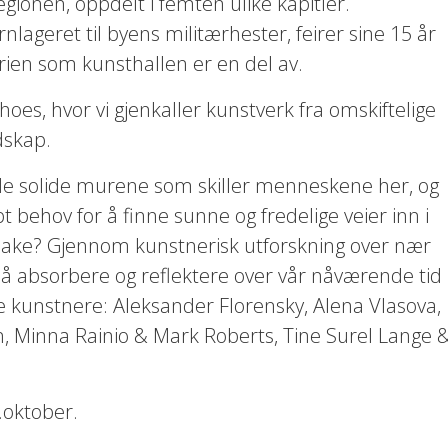
gionen, oppdelt i femten ulike kapitler.
ageret til byens militærhester, feirer sine 15 år
ien som kunsthallen er en del av.
oes, hvor vi gjenkaller kunstverk fra omskiftelige
dskap.
 de solide murene som skiller menneskene her, og
pt behov for å finne sunne og fredelige veier inn i
ilbake? Gjennom kunstnerisk utforskning over nær
 å absorbere og reflektere over vår nåværende tid
e kunstnere: Aleksander Florensky, Alena Vlasova,
Minna Rainio & Mark Roberts, Tine Surel Lange 
.oktober.