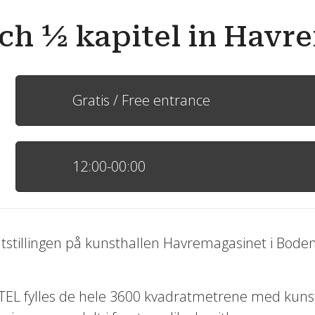
och ½ kapitel in Havr
Gratis / Free entrance
12:00-00:00
msutstillingen på kunsthallen Havremagasinet i Bode
ITEL fylles de hele 3600 kvadratmetrene med kuns